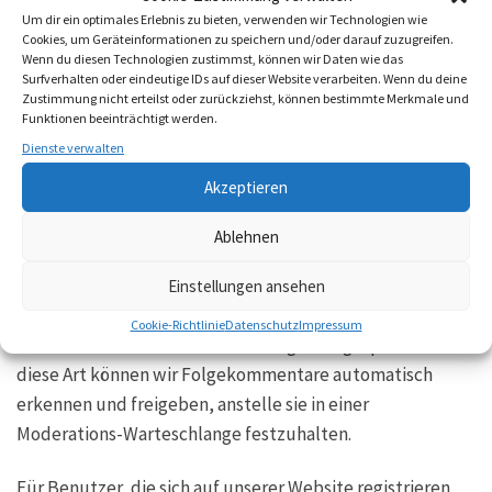
Dritten einbetten und deine Interaktion mit diesem
Um dir ein optimales Erlebnis zu bieten, verwenden wir Technologien wie
eingebetteten Inhalt aufzeichnen, inklusive deiner
Cookies, um Geräteinformationen zu speichern und/oder darauf zuzugreifen.
Wenn du diesen Technologien zustimmst, können wir Daten wie das
Interaktion mit dem eingebetteten Inhalt, falls du ein
Surfverhalten oder eindeutige IDs auf dieser Website verarbeiten. Wenn du deine
Konto hast und auf dieser Website angemeldet bist.
Zustimmung nicht erteilst oder zurückziehst, können bestimmte Merkmale und
Funktionen beeinträchtigt werden.
Dienste verwalten
Analysedienste
Akzeptieren
Mit wem wir deine Daten teilen
Ablehnen
Wie lange wir deine Daten speichern
Einstellungen ansehen
Wenn du einen Kommentar schreibst, wird dieser
Cookie-Richtlinie
Datenschutz
Impressum
inklusive Metadaten zeitlich unbegrenzt gespeichert. Auf
diese Art können wir Folgekommentare automatisch
erkennen und freigeben, anstelle sie in einer
Moderations-Warteschlange festzuhalten.
Für Benutzer, die sich auf unserer Website registrieren,