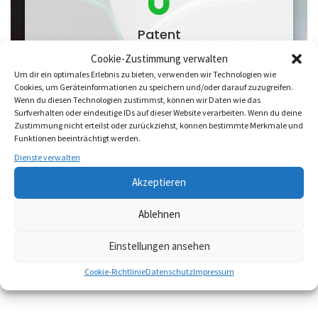
Patent
Cookie-Zustimmung verwalten
Verfahren zur Bedienung einer
Steuervorrichtung zur Erregung von
Um dir ein optimales Erlebnis zu bieten, verwenden wir Technologien wie
Cookies, um Geräteinformationen zu speichern und/oder darauf zuzugreifen.
mindestens einer Spule eines permanent
Wenn du diesen Technologien zustimmst, können wir Daten wie das
magnetisierbaren Spannfutters und
Surfverhalten oder eindeutige IDs auf dieser Website verarbeiten. Wenn du deine
entsprechende Steuervorrichtung
Zustimmung nicht erteilst oder zurückziehst, können bestimmte Merkmale und
(EP2175459).
Funktionen beeinträchtigt werden.
Dienste verwalten
Akzeptieren
Learn more
Ablehnen
Einstellungen ansehen
Cookie-Richtlinie
Datenschutz
Impressum