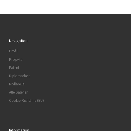
Navigation
Profil
Projekte
Patent
Diplomarbeit
Mollarella
Alle Galerien
Cookie-Richtlinie (EU)
Information