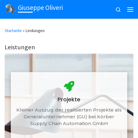
Giuseppe Oliveri
Zum Inhalt springen
Search
Men
Startseite
»
Leistungen
Leistungen
Projekte
Kleiner Auszug der realisierten Projekte als
Generalunternehmer (GU) bei Körber
Supply Chain Automation GmbH