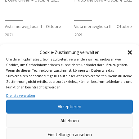
Vista meravigliosa II – Ottobre
Vista meravigliosa III – Ottobre
2021
2021
Cookie-Zustimmung verwalten
Um dir ein optimales Erlebnis zu bieten, verwenden wir Technologien wie
Mollarella – Ottobre 2021
Hi – Ottobre 2021
Cookies, um Geräteinformationen zu speichern und/oder darauf zuzugreifen.
Wenn du diesen Technologien zustimmst, können wir Daten wie das
Surfverhalten oder eindeutige IDs auf dieser Website verarbeiten. Wenn du deine
Zustimmung nicht erteilst oder zurückziehst, können bestimmte Merkmale und
Funktionen beeinträchtigt werden.
Vista meravigliosa IV – Ottobre
Vista meravigliosa – Ottobre
Dienste verwalten
2021
2021
Akzeptieren
Ablehnen
Einstellungen ansehen