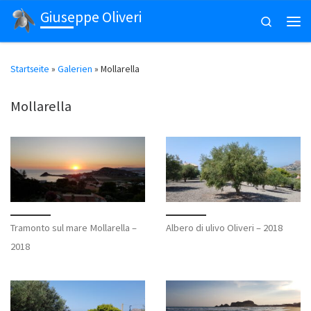
Giuseppe Oliveri
Zum Inhalt springen
Search
Men
Startseite
»
Galerien
»
Mollarella
Mollarella
Tramonto sul mare Mollarella –
Albero di ulivo Oliveri – 2018
2018