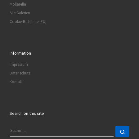
Mollarella
Alle Galerien
Cookie-Richtlinie (EU)
Information
Impressum
Datenschutz
Kontakt
Search on this site
SUCHE
Such