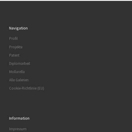
Navigation
Profil
Projekte
Patent
Diplomarbeit
Mollarella
Alle Galerien
Cookie-Richtlinie (EU)
Information
Impressum