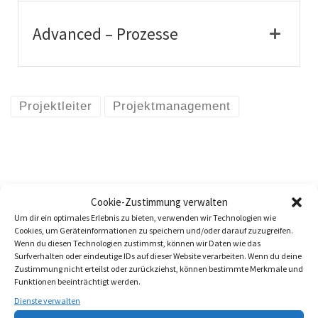
Advanced – Prozesse
Projektleiter
Projektmanagement
Cookie-Zustimmung verwalten
VIELLEICHT GEFÄLLT DIR AUCH
Um dir ein optimales Erlebnis zu bieten, verwenden wir Technologien wie
Cookies, um Geräteinformationen zu speichern und/oder darauf zuzugreifen.
Wenn du diesen Technologien zustimmst, können wir Daten wie das
Surfverhalten oder eindeutige IDs auf dieser Website verarbeiten. Wenn du deine
Zustimmung nicht erteilst oder zurückziehst, können bestimmte Merkmale und
Funktionen beeinträchtigt werden.
Dienste verwalten